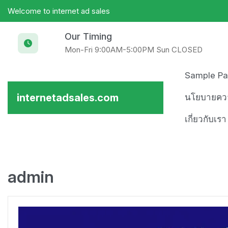
Skip
Welcome to internet ad sales
to
content
Our Timing
Mon-Fri 9:00AM-5:00PM Sun CLOSED
Sample P
internetadsales.com
นโยบายความ
เกี่ยวกับเร
admin