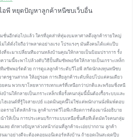
ไอพี หยุดปัญหาลูกค้าหนีซบเว็บอื่น
โมชั่นอีกต่อไปแล้ว ใครที่อุตส่าห์ทุ่มงบมหาศาลดึงลูกค้ารายใหญ่
่ได้ดั่งใจถือว่าพลาดอย่างแรง โปรแรงๆ มันดึงคนได้แค่แป๊บ
ริงที่จะมาเปลี่ยนทีมงานหลังบ้านคุณให้กลายเป็นป้อมปราการ รั้ง
วามนี้จะพาไปล้วงตับวิธีปั้นทีมซัพพอร์ตให้กลายเป็นเกราะเหล็ก
รดทีมซัพพอร์ตด้วย การดูแลลูกค้าระดับวีไอพี สกัดนักลงทุนหนีซบ
บไซต์มาตรฐานสากล ให้อยู่รอด การเสียลูกค้าระดับท็อปไปแค่คนเดียว
อยคน พวกเขาโหยหาการเทกแคร์ที่เหนือกว่าปกติและพร้อมชิ่งหนี
ลังบ้านให้กลายเป็นเกราะเหล็กเพื่อรั้งคนกลุ่มนี้นั้นต้องรื้อระบบและ
บไฮเอนด์ที่รู้ใจสายเปย์ แอดมินยุคนี้ไม่ใช่แค่พนักงานนั่งพิมพ์ตอบ
อดรายได้หลักล้าน ลูกค้าเกรดวีไอพีเกลียดการต้องมานั่งอธิบาย
น้าให้เป็น การประเคนบริการแบบเหนือชั้นคือทีเด็ดมัดใจคนกลุ่ม
นเลย ดักทางปัญหาล่วงหน้าก่อนที่ลูกค้าจะเอ่ยปากถาม ลูกค้า
นมาอย่างดีจะต้องคอยมอนิเตอร์หลังบ้าน ถ้ายอดเงินสะดุดปุ๊บ