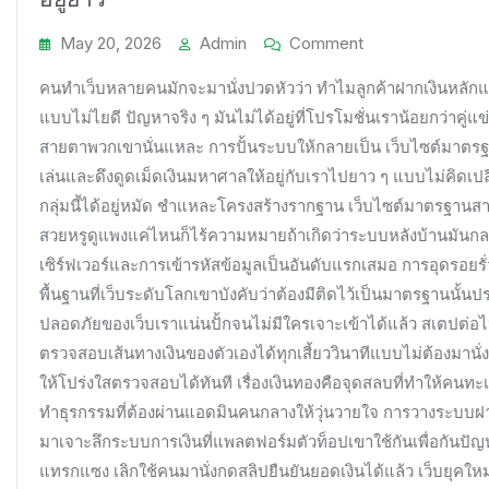
On
May 20, 2026
Admin
Comment
กาง
คนทำเว็บหลายคนมักจะมานั่งปวดหัวว่า ทำไมลูกค้าฝากเงินหลักแสน
เช็
แบบไม่ไยดี ปัญหาจริง ๆ มันไม่ได้อยู่ที่โปรโมชั่นเราน้อยกว่าค
กลิสต์
สายตาพวกเขานั่นแหละ การปั้นระบบให้กลายเป็น เว็บไซต์มาตรฐา
เว็บไซต์
มาตรฐาน
เล่นและดึงดูดเม็ดเงินมหาศาลให้อยู่กับเราไปยาว ๆ แบบไม่คิดเป
สากล
กลุ่มนี้ได้อยู่หมัด ชำแหละโครงสร้างรากฐาน เว็บไซต์มาตรฐานส
ที่
สวยหรูดูแพงแค่ไหนก็ไร้ความหมายถ้าเกิดว่าระบบหลังบ้านมันกล
นัก
เซิร์ฟเวอร์และการเข้ารหัสข้อมูลเป็นอันดับแรกเสมอ การอุดรอยรั่
ลงทุน
พื้นฐานที่เว็บระดับโลกเขาบังคับว่าต้องมีติดไว้เป็นมาตรฐานนั้
กระเป๋า
ปลอดภัยของเว็บเราแน่นปั้กจนไม่มีใครเจาะเข้าได้แล้ว สเตปต่อไป
หนัก
ตรวจสอบเส้นทางเงินของตัวเองได้ทุกเสี้ยววินาทีแบบไม่ต้องมานั
ทั่ว
ให้โปร่งใสตรวจสอบได้ทันที เรื่องเงินทองคือจุดสลบที่ทำให้คน
โลก
ยอมรับ
ทำธุรกรรมที่ต้องผ่านแอดมินคนกลางให้วุ่นวายใจ การวางระบบฝา
และ
มาเจาะลึกระบบการเงินที่แพลตฟอร์มตัวท็อปเขาใช้กันเพื่อกันปั
กล้า
แทรกแซง เลิกใช้คนมานั่งกดสลิปยืนยันยอดเงินได้แล้ว เว็บยุคใหม่
ฝาก