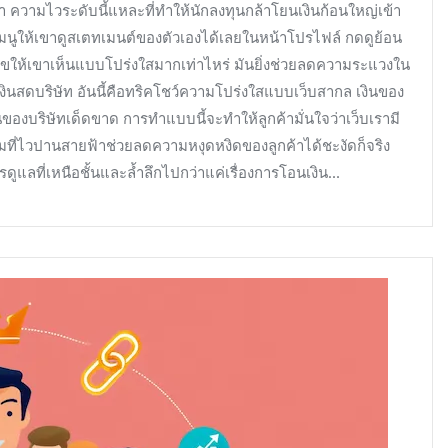
ลา ความไวระดับนี้แหละที่ทำให้นักลงทุนกล้าโยนเงินก้อนใหญ่เข้า
ทำเมนูให้เขาดูสเตทเมนต์ของตัวเองได้เลยในหน้าโปรไฟล์ กดดูย้อน
ลขให้เขาเห็นแบบโปร่งใสมากเท่าไหร่ มันยิ่งช่วยลดความระแวงใน
เงินสดบริษัท อันนี้คือทริคโชว์ความโปร่งใสแบบเว็บสากล เงินของ
ของบริษัทเด็ดขาด การทำแบบนี้จะทำให้ลูกค้ามั่นใจว่าเว็บเรามี
มที่ไวปานสายฟ้าช่วยลดความหงุดหงิดของลูกค้าได้ชะงัดก็จริง
ดูแลที่เหนือชั้นและล้ำลึกไปกว่าแค่เรื่องการโอนเงิน…