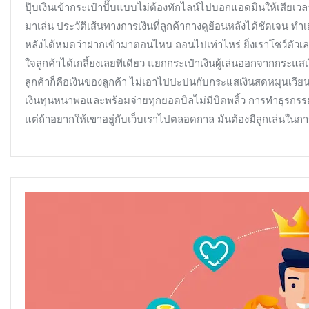
ปุ๊บเงินเข้ากระเป๋าปั๊บแบบไม่ต้องทักไลน์ไปบอกแอดมินให้เสียเว
เงิน
มาเล่น ประวัติเส้นทางการเงินที่ลูกค้ากางดูย้อนหลังได้ชัดเจน 
ให้
หลังได้หมดว่าฝากเข้ามาตอนไหน ถอนไปเท่าไหร่ ยิ่งเราโชว์ตัวเ
อยู่
ใจลูกค้าได้เกลี้ยงเลยทีเดียว แยกกระเป๋าเงินผู้เล่นออกจากกระแส
ยาว
ลูกค้าก็คือเงินของลูกค้า ไม่เอาไปปะปนกับกระแสเงินสดหมุนเวียน
เงินทุนหนาพอและพร้อมจ่ายทุกยอดบิลไม่มีบิดพลิ้ว การทำธุรกรร
แต่ถ้าอยากให้เขาอยู่กับเว็บเราไปตลอดกาล มันต้องมีลูกเล่นในการ