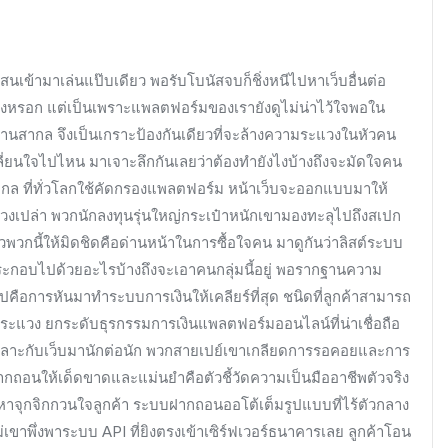
เข้ามาเล่นแป๊บเดียว พอรับโบนัสจบก็ชิ่งหนีไปหาเว็บอื่นต่อ
ู่แข่งหรอก แต่เป็นเพราะแพลตฟอร์มของเรายังดูไม่น่าไว้ใจพอใน
นสากล จึงเป็นเกราะป้องกันเดียวที่จะล้างความระแวงในหัวคน
ลี่ยนใจไปไหน มาเจาะลึกกันเลยว่าต้องทำยังไงบ้างถึงจะมัดใจคน
ากล ที่ทั่วโลกใช้คัดกรองแพลตฟอร์ม หน้าเว็บจะออกแบบมาให้
วงเปล่า พวกนักลงทุนรุ่นใหญ่กระเป๋าหนักเขามองทะลุไปถึงสเปก
วพวกนี้ให้มิดชิดคือด่านหน้าในการซื้อใจคน มาดูกันว่าลิสต์ระบบ
นประกอบไปด้วยอะไรบ้างถึงจะเอาคนกลุ่มนี้อยู่ พอรากฐานความ
คือการหันมาทำระบบการเงินให้เคลียร์ที่สุด ชนิดที่ลูกค้าสามารถ
่งระแวง ยกระดับธุรกรรมการเงินแพลตฟอร์มออนไลน์ที่น่าเชื่อถือ
ทะเลาะกับเว็บมานักต่อนัก พวกสายเปย์เขาเกลียดการรอคอยและการ
กถอนให้เด็ดขาดและแม่นยำคือตัวชี้วัดความเป็นมืออาชีพตัวจริง
ญหาจุกจิกกวนใจลูกค้า ระบบฝากถอนออโต้เต็มรูปแบบที่ไร้ตัวกลาง
เขาพึ่งพาระบบ API ที่ยิงตรงเข้าเซิร์ฟเวอร์ธนาคารเลย ลูกค้าโอน