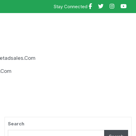
Stay Connected
rnetadsales.com
es.com
Search