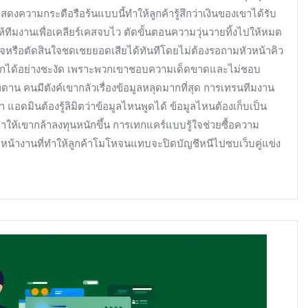
ดงความกระตือรือร้นแบบนี้ทำให้ลูกค้ารู้สึกว่าเงินของเขาได้รับ
ทีมงานเพื่อเคลียร์เคสจบไว ตัดขั้นตอนความวุ่นวายทิ้งไปให้หมด
หรือตัดสินใจชดเชยยอดเสียได้ทันทีโดยไม่ต้องรอถามหัวหน้าคิว
นักได้อย่างชะงัด เพราะพวกเขาชอบความเด็ดขาดและไม่ชอบ
าน คนมีตังค์เขากลัวเรื่องข้อมูลหลุดมากที่สุด การเทรนทีมงาน
ดมินต้องรู้ลิมิตว่าข้อมูลไหนพูดได้ ข้อมูลไหนต้องเก็บเป็น
ำให้เขากล้าลงทุนหนักขึ้น การเทกแคร์แบบรู้ใจช่วยซื้อความ
ตหน้างานที่ทำให้ลูกค้าโมโหจนแทบจะปิดบัญชีหนีไปซบเว็บคู่แข่ง