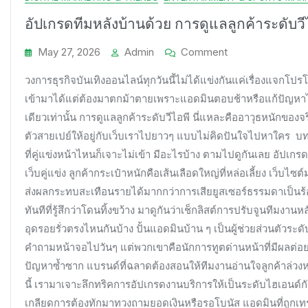
อัปเกรดทีมหลังบ้านด้วย การดูแลลูกค้าระดับวี
On
May 27, 2026
Admin
Comment
อัป
วงการธุรกิจบันเทิงออนไลน์ทุกวันนี้ไม่ได้แข่งกันแค่เรื่องแจกโปร
เกรด
เข้ามาได้แต่ต้องมาตกม้าตายเพราะแอดมินตอบช้าหรือแก้ปัญหาไม
ทีม
เดียวเท่านั้น การดูแลลูกค้าระดับวีไอพี นี่แหละคืออาวุธหนักของจ
หลัง
บ้าน
ตัวสายเปย์ให้อยู่กับเว็บเราไปยาวๆ แบบไม่คิดปันใจไปหาใคร บทค
ด้วย
ที่คู่แข่งหน้าไหนก็เจาะไม่เข้า มีอะไรบ้าง ตามไปดูกันเลย อัปเก
การ
เว็บคู่แข่ง ลูกค้ากระเป๋าหนักคือเส้นเลือดใหญ่ที่หล่อเลี้ยง เว็
ดูแล
ส่งผลกระทบสะเทือนรายได้มากกว่าการเสียยูสเซอร์ธรรมดาเป็นร้
ลูกค้า
ทันทีที่รู้สึกว่าโดนทิ้งขว้าง มาดูกันว่าเช็กลิสต์การปรับจูนทีมงานห
ระดับ
อุดรอยรั่วตรงไหนกันบ้าง ปั้นแอดมินบ้าน ๆ เป็นผู้ช่วยส่วนตัวระดั
วี
คำถามหน้าจอไปวันๆ แต่พวกเขาคือนักการทูตด่านหน้าที่มีผลต่อย
ไอพี
ปัญหาซ้ำซาก แบรนด์ที่ฉลาดต้องสอนให้ทีมงานอ่านใจลูกค้าล่วงห
หยุด
ปัญหา
นี้ เรามาเจาะลึกทริคการอัปเกรดงานบริการให้เป็นระดับไฮเอนด์กั
ลูกค้า
เกลียดการต้องทักมาทวงถามยอดเงินหรือรอโบนัส แอดมินที่ถูกเทร