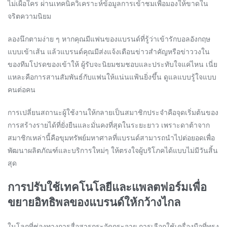
ไม่เผื่อใคร ผ่านเทคนิควิเคราะห์ข้อมูลการเข้าชมเพื่อมองให้ขาดใน
จริตความนิยม
ลองนึกตามง่าย ๆ หากคุณมีแฟนของแบรนด์ที่รู้ว่าเข้ารักบอลอังกฤษ
แบบเข้าเส้น แล้วแบรนด์คุณมีส่งแจ้งเตือนข่าวสำคัญหรือข่าววงใน
ของทีมโปรดของเข้าให้ ผู้รับจะนิยมชมชอบและประทับใจแค่ไหน เนี่ย
แหละคือการสานสัมพันธ์กับแฟนให้แน่นแฟ้นยิ่งขึ้น ดูแลแบบรู้ใจแบบ
คนต่อคน
การเปลี่ยนสถานะผู้ใช้งานให้กลายเป็นสมาชิกประจำคือจุดเริ่มต้นของ
การสร้างรายได้ที่ยั่งยืนและมั่นคงที่สุดในระยะยาว เพราะดาต้าจาก
สมาชิกเหล่านี้คือขุมทรัพย์มหาศาลที่แบรนด์สามารถนำไปต่อยอดเพื่อ
พัฒนาผลิตภัณฑ์และบริการใหม่ๆ ให้ตรงใจผู้บริโภคได้แบบไม่มีวันสิ้น
สุด
การปรับใช้เทคโนโลยีและแพลตฟอร์มเพื่อ
ขยายอิทธิพลของแบรนด์ให้กว้างไกล
ในโลกที่ช่องทางการสื่อสารกระจัดกระจาย การเลือกใช้เครื่องมือที่ทรง