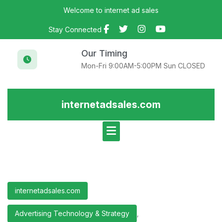
Skip
Welcome to internet ad sales
to
content
Stay Connected
Our Timing
Mon-Fri 9:00AM-5:00PM Sun CLOSED
internetadsales.com
internetadsales.com
Advertising Technology & Strategy
,