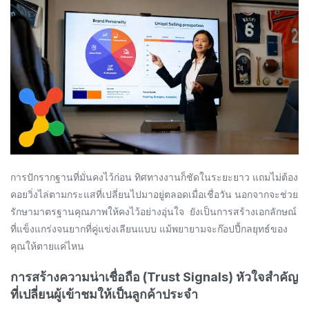
การปักรากฐานที่มั่นคงไว้ก่อน ทิศทางงานก็ชัดในระยะยาว แถมไม่ต้อง
คอยวิ่งไล่ตามกระแสที่เปลี่ยนไปมาอยู่ตลอดเมื่อเชื่อวัน นอกจากจะช่วย
รักษามาตรฐานคุณภาพให้คงไว้อย่างอุ่นใจ ยังเป็นการสร้างเอกลักษณ์
ที่แข็งแกร่งจนยากที่คู่แข่งเลียนแบบ แม้พยายามจะก๊อปปี้กลยุทธ์ของ
คุณให้ตายแค่ไหน
การสร้างความน่าเชื่อถือ (Trust Signals) หัวใจสำคัญ
ที่เปลี่ยนผู้เข้าชมให้เป็นลูกค้าประจำ