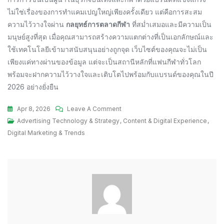
ไม่ใช่เรื่องของการทำแคมเปญใหญ่เพียงครั้งเดียว แต่คือการสะสม
ความไว้วางใจผ่าน
กลยุทธ์การตลาดกีฬา
ที่สม่ำเสมอและมีความเป็น
มนุษย์สูงที่สุด เมื่อคุณสามารถสร้างความแตกต่างที่เป็นเอกลักษณ์และ
ใช้เทคโนโลยีเข้ามาสนับสนุนอย่างถูกจุด เว็บไซต์ของคุณจะไม่เป็น
เพียงแค่ทางผ่านของข้อมูล แต่จะเป็นสถานีหลักที่แฟนกีฬาทั่วโลก
พร้อมจะฝากความไว้วางใจและเติบโตไปพร้อมกับแบรนด์ของคุณในปี
2026 อย่างยั่งยืน
On
Apr 8, 2026
Leave A Comment
สรุป
Advertising Technology & Strategy
,
Content & Digital Experience
,
กลยุทธ์
Digital Marketing & Trends
การ
ตลาด
กีฬา
ผ่าน
วิธี
สร้าง
Branding