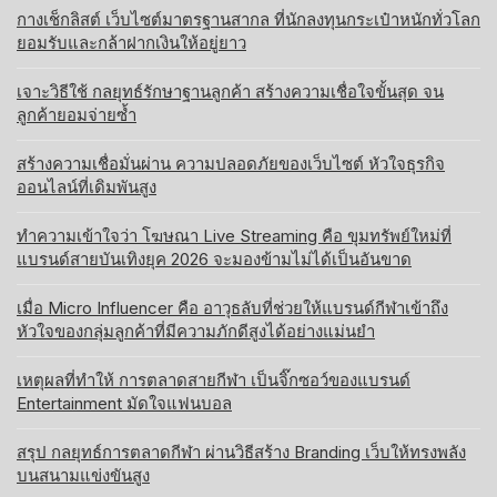
กางเช็กลิสต์ เว็บไซต์มาตรฐานสากล ที่นักลงทุนกระเป๋าหนักทั่วโลก
ยอมรับและกล้าฝากเงินให้อยู่ยาว
เจาะวิธีใช้ กลยุทธ์รักษาฐานลูกค้า สร้างความเชื่อใจขั้นสุด จน
ลูกค้ายอมจ่ายซ้ำ
สร้างความเชื่อมั่นผ่าน ความปลอดภัยของเว็บไซต์ หัวใจธุรกิจ
ออนไลน์ที่เดิมพันสูง
ทำความเข้าใจว่า โฆษณา Live Streaming คือ ขุมทรัพย์ใหม่ที่
แบรนด์สายบันเทิงยุค 2026 จะมองข้ามไม่ได้เป็นอันขาด
เมื่อ Micro Influencer คือ อาวุธลับที่ช่วยให้แบรนด์กีฬาเข้าถึง
หัวใจของกลุ่มลูกค้าที่มีความภักดีสูงได้อย่างแม่นยำ
เหตุผลที่ทำให้ การตลาดสายกีฬา เป็นจิ๊กซอว์ของแบรนด์
Entertainment มัดใจแฟนบอล
สรุป กลยุทธ์การตลาดกีฬา ผ่านวิธีสร้าง Branding เว็บให้ทรงพลัง
บนสนามแข่งขันสูง