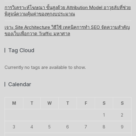
การวิเคราะห์โฆษณา ขั้นสูงด้วย Attribution Model อาวุธลับที่ช่วย
พิสูจน์ความคุ้มค่าของทุกงบประมาณ
เจาะ Site Architecture วิธีใช้ เทคนิคการทำ SEO จัดความสำคัญ
ของเว็บเพื่อกวาด Traffic มหาศาล
Tag Cloud
Currently no tags are available to show.
Calendar
M
T
W
T
F
S
S
1
2
3
4
5
6
7
8
9