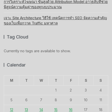
การวิเคราะห์โฆษณา ขั้นสูงด้วย Attribution Model อาวุธลับที่ช่วย
พิสูจน์ความคุ้มค่าของทุกงบประมาณ
เจาะ Site Architecture วิธีใช้ เทคนิคการทำ SEO จัดความสำคัญ
ของเว็บเพื่อกวาด Traffic มหาศาล
Tag Cloud
Currently no tags are available to show.
Calendar
M
T
W
T
F
S
S
1
2
3
4
5
6
7
8
9
10
11
12
13
14
15
16
17
18