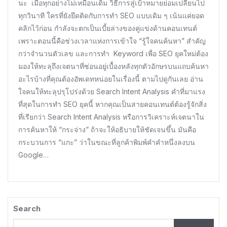
เพื่อ
นะ เมื่อทุกอย่างไม่เหมือนเดิม วิธีการสู่เป้าหมายย่อมเปลี่ยนไป
เพิ่ม
ทุกวินาที ใครที่ยังยึดติดกับการทำ SEO แบบเดิม ๆ เน้นแค่ยอด
ยอด
คลิกไว้ก่อน กำลังจะตกเป็นเบี้ยล่างของคู่แข่งด้านคอนเทนต์
ขาย
(Search
เพราะตอนนี้คือช่วงเวลาแห่งการเข้าใจ “รู้ใจคนค้นหา” สำคัญ
Intent
กว่าจำนวนตัวเลข และการทำ Keyword เพื่อ SEO ยุคใหม่ต้อง
Analysis)
มองให้ทะลุถึงเจตนาที่ซ่อนอยู่เบื้องหลังทุกตัวอักษรบนแถบค้นหา
อะไรบ้างที่คุณต้องอัพเดทหน่อยในเรื่องนี้ ตามไปดูกันเลย อ่าน
ใจคนให้ทะลุปรุโปร่งด้วย Search Intent Analysis คำที่มาแรง
ที่สุดในการทำ SEO ยุคนี้ หากคุณเป็นสายคอนเทนต์ต้องรู้จักสิ่ง
ที่เรียกว่า Search Intent Analysis หรือการวิเคราะห์เจตนาใน
การค้นหาให้ “กระจ่าง” ถ้าจะให้อธิบายให้ชัดเจนขึ้น มันคือ
กระบวนการ “แกะ” ว่าในขณะที่ลูกค้าพิมพ์คำคำหนึ่งลงบน
Google…
Search