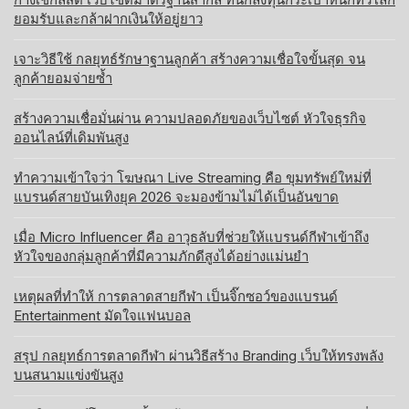
ยอมรับและกล้าฝากเงินให้อยู่ยาว
เจาะวิธีใช้ กลยุทธ์รักษาฐานลูกค้า สร้างความเชื่อใจขั้นสุด จน
ลูกค้ายอมจ่ายซ้ำ
สร้างความเชื่อมั่นผ่าน ความปลอดภัยของเว็บไซต์ หัวใจธุรกิจ
ออนไลน์ที่เดิมพันสูง
ทำความเข้าใจว่า โฆษณา Live Streaming คือ ขุมทรัพย์ใหม่ที่
แบรนด์สายบันเทิงยุค 2026 จะมองข้ามไม่ได้เป็นอันขาด
เมื่อ Micro Influencer คือ อาวุธลับที่ช่วยให้แบรนด์กีฬาเข้าถึง
หัวใจของกลุ่มลูกค้าที่มีความภักดีสูงได้อย่างแม่นยำ
เหตุผลที่ทำให้ การตลาดสายกีฬา เป็นจิ๊กซอว์ของแบรนด์
Entertainment มัดใจแฟนบอล
สรุป กลยุทธ์การตลาดกีฬา ผ่านวิธีสร้าง Branding เว็บให้ทรงพลัง
บนสนามแข่งขันสูง