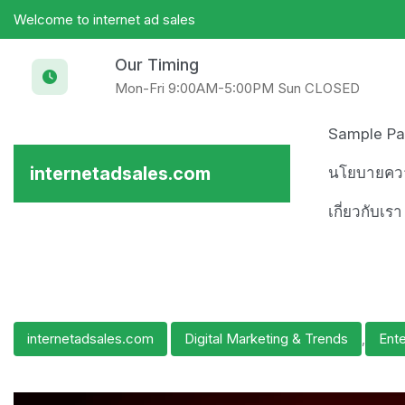
Skip
Welcome to internet ad sales
to
content
Our Timing
Mon-Fri 9:00AM-5:00PM Sun CLOSED
Sample P
internetadsales.com
นโยบายความ
เกี่ยวกับเร
internetadsales.com
Digital Marketing & Trends
,
Ente