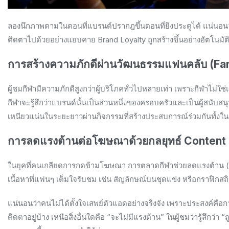
ลองนึกภาพตามในตอนที่แบรนด์ปรากฎขึ้นตอนที่ยิงประตูได้ แน่นอนว
ติดตาไปด้วยอย่างแยบคาย Brand Loyalty ถูกสร้างขึ้นอย่างอัตโนมัต
การสร้างความภักดีผ่านวัฒนธรรมแฟนคลับ (F
ผู้ชมกีฬามีความภักดีสูงกว่าผู้บริโภคทั่วไปหลายเท่า เพราะกีฬาไม่ใ
กีฬาจะรู้สึกว่าแบรนด์นั้นเป็นส่วนหนึ่งของครอบครัวและเป็นผู้สน
เหนียวแน่นในระยะยาวผ่านกิจกรรมที่สร้างประสบการณ์ร่วมกันทั้
การลดแรงต้านต่อโฆษณาด้วยกลยุทธ์ Content 
ในยุคที่คนเกลียดการกดข้ามโฆษณา การตลาดกีฬาช่วยลดแรงต้าน (A
เนื้อหาที่แฟนๆ เต็มใจรับชม เช่น สัญลักษณ์บนชุดแข่ง หรือกราฟิกสถ
แน่นอนว่าคนไม่ได้ตั้งใจเสพย์ตัวแอดอย่างจริงจัง เพราะประสงค์คือ
ติดตาอยู่บ้าง เหนือสิ่งอื่นใดคือ “จะไม่มีแรงต้าน” ในผู้ชมว่ารู้สึกว่