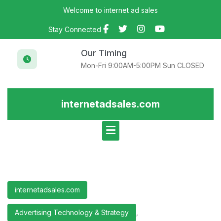
Skip
Welcome to internet ad sales
to
content
Stay Connected
Our Timing
Mon-Fri 9:00AM-5:00PM Sun CLOSED
internetadsales.com
internetadsales.com
Advertising Technology & Strategy
,