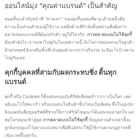
ออนไลน์มุ่ง “คุณค่าแบรนด์” เป็นสำคัญ
หมดสิ้นแล้วกับหน้าที่ “สายเทา” ของคุกกี้บุคคลที่สาม ด้านหนึ่งคือ
ความเป็นส่วนตัวของผู้ใช้งาน แต่อีกด้านที่กำลังดิ้นพล่านคือฝั่งการ
ตลาดของแบรนด์ที่ต้องปรับตัว อยู่ให้ไหวกับ
การตลาดแบบไม่ใช้คุกกี้
ต้องทำยังไง เราจะพาไปดูกันในบทความนี้ กับโอกาสทองครองใจลูกค้า
ด้วยกลยุทธ์อันเหนือชั้นที่เน้นคุณค่ามากกว่าปริมาณ จะมีอะไรบ้างตาม
ไปดูกันเลย
คุกกี้บุคคลที่สามกับผลกระทบชิ่ง ดิ้นทุก
แบรนด์
คุกกี้ หรือ Cookies ก็คือเศษขนมปังดิจิทัลที่คอยจำว่าเราเป็นใคร เคย
หยิบอะไรใส่ตะกร้า หรือแอบสนใจสินค้าชิ้นไหนเป็นพิเศษ ซึ่งในมุมนัก
ยิงแอดมันคือขุมทรัพย์ที่ช่วยให้เราเสิร์ฟโฆษณาได้แม่นจนน่าตกใจ แต่
พอโลกหมุนเข้าสู่ยุค
การตลาดแบบไม่ใช้คุกกี้
ข้อมูลส่วนตัวเหล่านี้จะ
ถูกล็อกกุญแจไว้อย่างแน่นหนาเพื่อคืนอิสระให้ผู้ใช้งานตามกฎสากลที่
เข้มงวดขึ้นทุกวัน