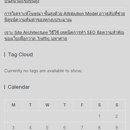
บนสนามแข่งขันสูง
การวิเคราะห์โฆษณา ขั้นสูงด้วย Attribution Model อาวุธลับที่ช่วย
พิสูจน์ความคุ้มค่าของทุกงบประมาณ
เจาะ Site Architecture วิธีใช้ เทคนิคการทำ SEO จัดความสำคัญ
ของเว็บเพื่อกวาด Traffic มหาศาล
Tag Cloud
Currently no tags are available to show.
Calendar
M
T
W
T
F
S
S
1
2
3
4
5
6
7
8
9